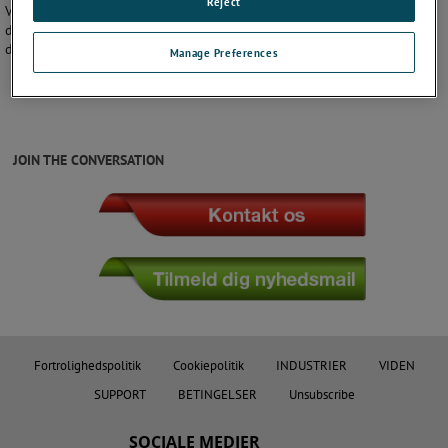
Reject
Vi tilbyder et komplet program af instrumenter til kalibrering og
dermed mulighed for den højeste grad af nøjagtighed til føde- og
drikkevare industrien.
Manage Preferences
JOIN THE CONVERSATION
Fortrolighedspolitik
Cookiepolitik
INDUSTRIER
VIDEN
SUPPORT
BETINGELSER
Unsubscribe
SOCIALE MEDIER