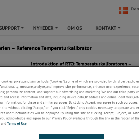
Dan
SUPPORT
NYHEDER
OM OS
KONTAKT
+
+
+
erien – Reference Temperaturkalibrator
Introduktion af RTCt Temperaturkalibratoren –
Fremtidens Præcisionskalibrering
RTCt temperaturkalibratoren repræsenterer et markant sk
s cookies, pixels, and similar tools (“cookies”), some of which are provided by third parties, to 
fremad inden for brugervenlighed og fleksibilitet. Bygge
functionality; measure, analyze, and improve site performance; enhance user experience; reco
succesen fra RTC-serien, introducerer den nye RTCt mode
ons; personalize content; and support our advertising and marketing. We and our third-party 
brugervenlige forbedringer såsom en større tilpasselig
rd, and access information and data, including device data, IP address and online identifiers, r
touchscreen, dobbelt sensorindgang samt kalibrering, o
g information, for these and similar purposes. By clicking Accept, you agree to such purposes. 
udvidede fjernstyringsmuligheder. Vi har udviklet RTCt sp
 site without clicking “Accept,” or if you click “Reject,” only cookies necessary to operate and 
es and functionalities will be deployed. By using this site or clicking “Accept,” “Reject,” or “Ma
at optimere kalibreringsprocesser, hvilket gør den til det
you acknowledge and agree to our Privacy Policy available through the link in the footer of thi
valg for professionelle, der har brug for en robust, alsidi
, and
Terms of Use
.
intuitiv løsning.
Nøglefunktioner i RTCt Temperaturkalibratoren
: