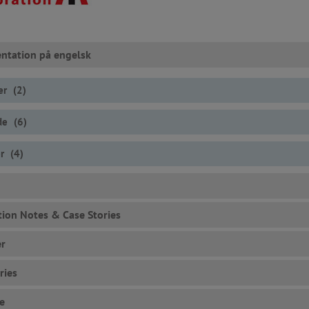
tation på engelsk
er
(
2
)
ade
(
6
)
er
(
4
)
tion Notes & Case Stories
er
ries
e