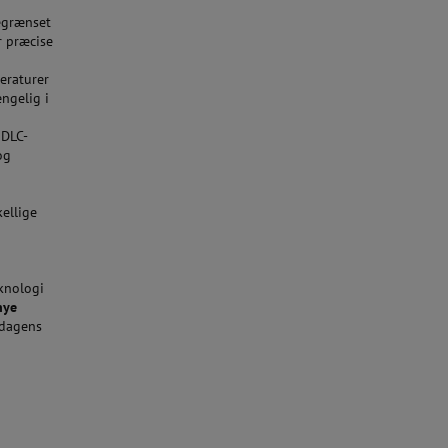
begrænset
er præcise
peraturer
ængelig i
 DLC-
og
kellige
knologi
nye
 dagens