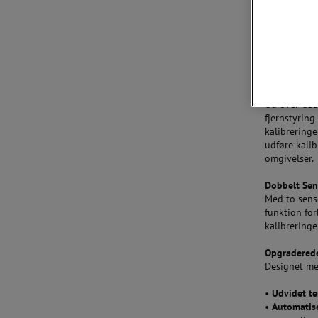
Forbedret D
RTCt er uds
giver dig m
forenkle ar
Udvidet Tils
Ud over USB-
fjernstyring
kalibrering
udføre kalib
omgivelser.
Dobbelt Sens
Med to sens
funktion fo
kalibreringe
Opgraderede
Designet med
•
Udvidet t
•
Automatise