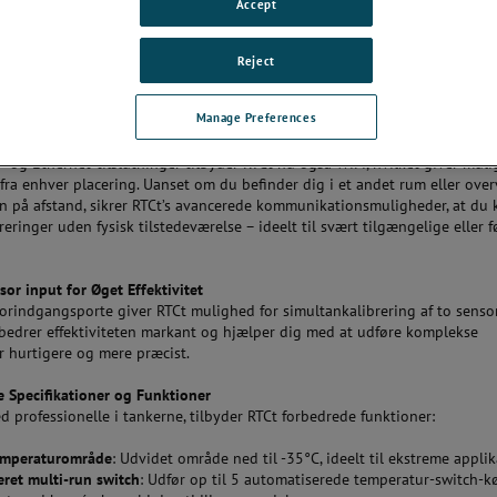
Accept
isplay og Intuitiv Touchskærm
tyret med en stor, tydelig skærm med touch, som tilbyder tilpasningsmul
Reject
ulighed for at optimere dine kalibreringsopgaver, reducere opsætningsti
bejdsprocesserne.
Manage Preferences
lutning til Fjernadgang
 og Ethernet-tilslutninger tilbyder RTCt nu også WiFi, hvilket giver muli
 fra enhver placering. Uanset om du befinder dig i et andet rum eller ove
en på afstand, sikrer RTCt’s avancerede kommunikationsmuligheder, at du 
reringer uden fysisk tilstedeværelse – ideelt til svært tilgængelige eller
or input for Øget Effektivitet
orindgangsporte giver RTCt mulighed for simultankalibrering af to senso
rbedrer effektiviteten markant og hjælper dig med at udføre komplekse
r hurtigere og mere præcist.
 Specifikationer og Funktioner
 professionelle i tankerne, tilbyder RTCt forbedrede funktioner:
emperaturområde
: Udvidet område ned til -35°C, ideelt til ekstreme applik
ret multi-run switch
: Udfør op til 5 automatiserede temperatur-switch-kø