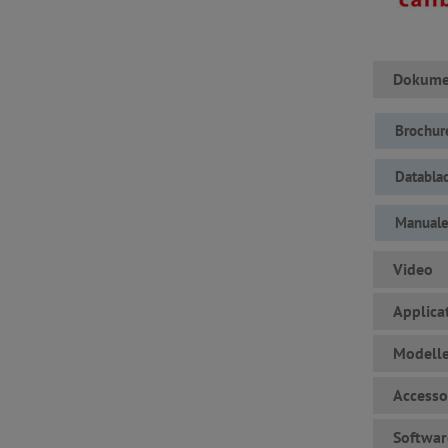
Dokumen
Brochur
Databl
Manual
Video
Applica
Modell
Accesso
Softwar