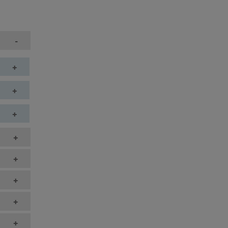
-
+
+
+
+
+
+
+
+