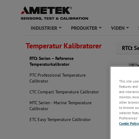
INDUSTRIER
PRODUKTER
VIDEN
+
+
+
Temperatur Kalibratorer
RTCt S
RTCt Serien – Reference
Temperaturkalibrator
PTC Professional Temperature
Calibrator
This site use
features and 
CTC Compact Temperature Calibrator
and interacti
monitor, reco
MTC Serien - Marine Temperature
other browsin
to browse our
Calibrator
website featur
Preferences” 
ETC Easy Temperature Calibrator
Cookie Policy