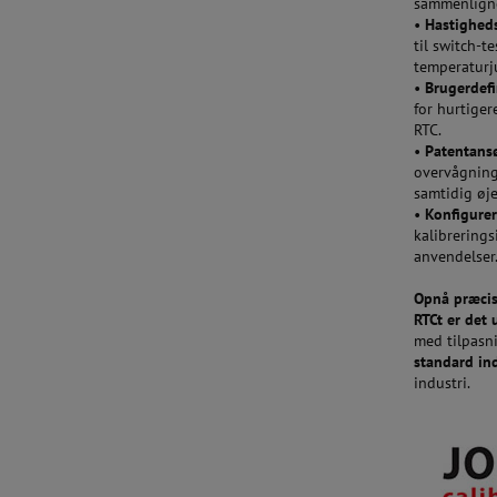
sammenligne
•
Hastigheds
til switch-t
temperaturj
•
Brugerdefi
for hurtiger
RTC.
•
Patentansø
overvågning,
samtidig øje
•
Konfigure
kalibrerings
anvendelser
Opnå præcis
RTCt er det 
med tilpasn
standard in
industri.