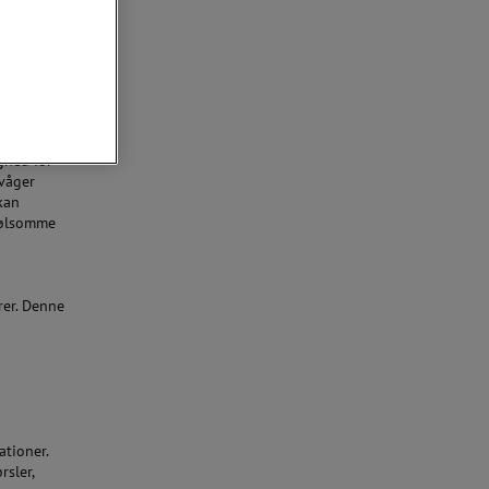
igheder og
d og
ghed for
rvåger
kan
 følsomme
rer. Denne
ationer.
rsler,