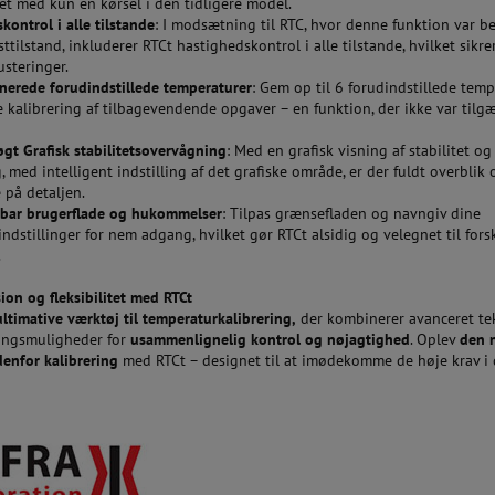
t med kun én kørsel i den tidligere model.
kontrol i alle tilstande
: I modsætning til RTC, hvor denne funktion var 
esttilstand, inkluderer RTCt hastighedskontrol i alle tilstande, hvilket sikr
usteringer.
nerede forudindstillede temperaturer
: Gem op til 6 forudindstillede tem
e kalibrering af tilbagevendende opgaver – en funktion, der ikke var tilg
gt Grafisk stabilitetsovervågning
: Med en grafisk visning af stabilitet og
 med intelligent indstilling af det grafiske område, er der fuldt overblik 
 på detaljen.
rbar brugerflade og hukommelser
: Tilpas grænsefladen og navngiv dine
indstillinger for nem adgang, hvilket gør RTCt alsidig og velegnet til fors
.
ion og fleksibilitet med RTCt
ultimative værktøj til temperaturkalibrering,
der kombinerer avanceret te
ingsmuligheder for
usammenlignelig kontrol og nøjagtighed
. Oplev
den 
denfor kalibrering
med RTCt – designet til at imødekomme de høje krav i